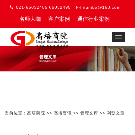
021-65032485 65032495
numba@163.com
名师大咖
客户案例
通信行业案例
Toggle
navigat
当前位置：
高培商院
>>
高培资讯
>>
管理文库
>> 浏览文章