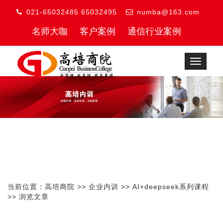
021-65032485 65032495
numba@163.com
名师大咖
客户案例
通信行业案例
Toggle
navigat
当前位置：
高培商院
>>
企业内训
>>
AI+deepseek系列课程
>> 浏览文章