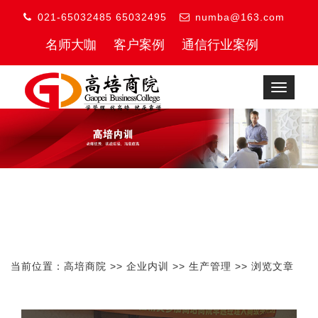
021-65032485 65032495
numba@163.com
名师大咖
客户案例
通信行业案例
Toggle
navigat
当前位置：
高培商院
>>
企业内训
>>
生产管理
>> 浏览文章