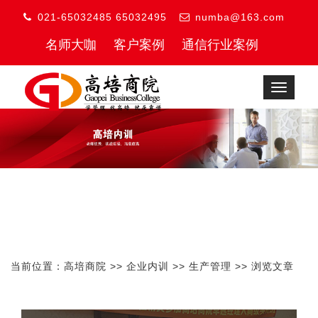
021-65032485 65032495
numba@163.com
名师大咖
客户案例
通信行业案例
Toggle
navigat
当前位置：
高培商院
>>
企业内训
>>
生产管理
>> 浏览文章