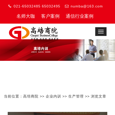
021-65032485 65032495
numba@163.com
名师大咖
客户案例
通信行业案例
Toggle
navigat
当前位置：
高培商院
>>
企业内训
>>
生产管理
>> 浏览文章