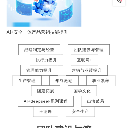
AI+安全一体产品营销技能提升
战略制定与经营
团队建设与管理
执行力提升
互联网+
管理能力提升
营销与业绩提升
生产管理
年终激励
职业素养
团建拓展
国学文化
AI+deepseek系列课程
出海破局
王德峰
安全生产