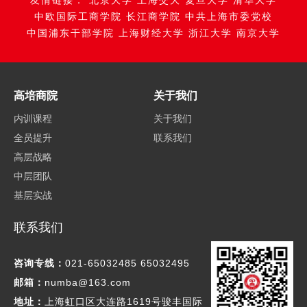
友情链接：
北京大学
上海交大
复旦大学
清华大学
中欧国际工商学院
长江商学院
中共上海市委党校
中国浦东干部学院
上海财经大学
浙江大学
南京大学
高培商院
关于我们
内训课程
关于我们
全员提升
联系我们
高层战略
中层团队
基层实战
联系我们
咨询专线：
021-65032485 65032495
邮箱：
numba@163.com
地址：
上海虹口区大连路1619号骏丰国际