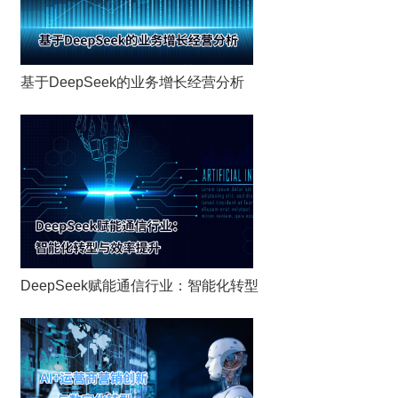
基于DeepSeek的业务增长经营分析
DeepSeek赋能通信行业：智能化转型