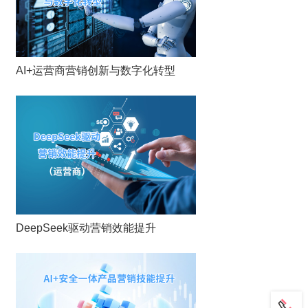
AI+运营商营销创新与数字化转型
DeepSeek驱动营销效能提升