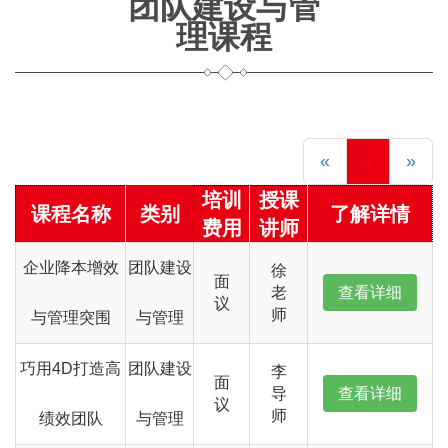
团队建设与管
理课程
«
1
»
培训
授课
课程名称
类别
了解详情
费用
讲师
企业降本增效
团队建设
徐
面
老
查看详细
议
师
与管理突围
与管理
巧用4D打造高
团队建设
李
面
导
查看详细
议
师
绩效团队
与管理