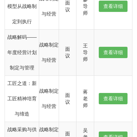
面
模型从战略制
导
查看详细
议
师
与经营
定到执行
战略解码——
战略制定
王
面
年度经营计划
导
查看详细
议
师
与经营
制定与管理
工匠之道：新
战略制定
蒋
面
工匠精神培育
老
查看详细
议
师
与经营
与缔造
战略采购与供
战略制定
吴
面