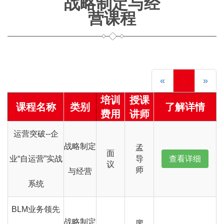
战略制定与经
营课程
«
1
»
培训
授课
课程名称
类别
了解详情
费用
讲师
运营突破--企
战略制定
孟
面
业“自运营”实战
导
查看详细
议
师
与经营
系统
BLM业务领先
战略制定
廖