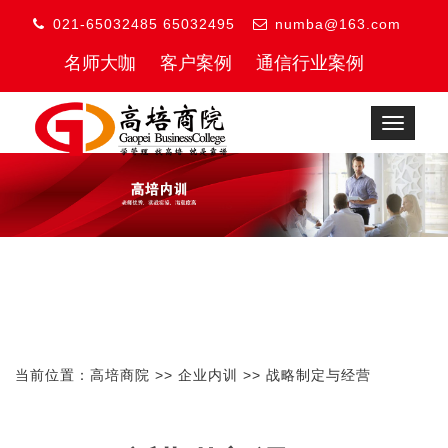
021-65032485 65032495
numba@163.com
名师大咖
客户案例
通信行业案例
Toggle
navigat
当前位置：
高培商院
>>
企业内训
>>
战略制定与经营