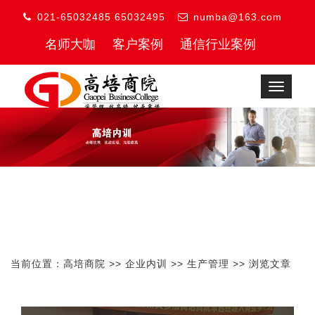
021-65032485 65032495
numba@163.com
名师大咖
客户案例
通信行业案例
Toggle
navigat
当前位置：
高培商院
>>
企业内训
>>
生产管理
>> 浏览文章